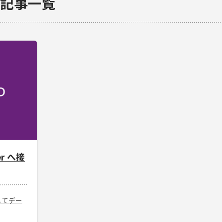
」 の記事一覧
ver へ接
接続してデー