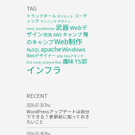
TAG
トラックボール
コーデ
ガジェット
ィング
ランニング
デザイン
武器
Webデ
mod_dosdetector
ザイン
俺
キャンプ
防具
AWS
Web制作
のキャンプ
apache
Windows
MySQL
Webデザイナー
php
Dosアタック
趣味
TS部
EC2
mod_evasive
Mac
インフラ
RECENT
2026-07-30-Thu
WordPressアップデートは自分
でできる？更新前に知っておき
たいこと
2026-07-30-Thu