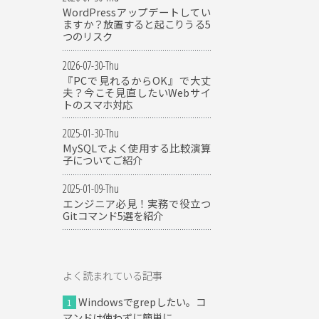
WordPressアップデートしてい
ますか？放置すると起こりうる5
つのリスク
2026-07-30-Thu
『PCで見れるからOK』で大丈
夫？今こそ見直したいWebサイ
トのスマホ対応
2025-01-30-Thu
MySQLでよく使用する比較演算
子についてご紹介
2025-01-09-Thu
エンジニア必見！実務で役立つ
Gitコマンド5選を紹介
よく読まれている記事
Windowsでgrepしたい。コ
マンドは使わずに簡単に。