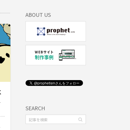
ABOUT US
C
ー
SEARCH
C