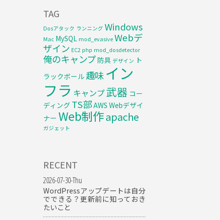
TAG
Windows
Dosアタック
ランニング
Webデ
MySQL
Mac
mod_evasive
ザイン
EC2
php
mod_dosdetector
俺のキャンプ
防具
ト
デザイン
イン
趣味
ラックボール
フラ
武器
キャンプ
コー
TS部
ディング
AWS
Webデザイ
Web制作
apache
ナー
ガジェット
RECENT
2026-07-30-Thu
WordPressアップデートは自分
でできる？更新前に知っておき
たいこと