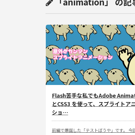
「animation」 の
Flash苦手な私でもAdobe Animat
とCSS3 を使って、スプライトア
ショ…
前編で爆誕した「テストぼうや」です。 今