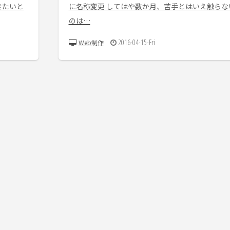
きたいと
に名称変更 してはや数か月、苦手とはいえ触らな
のは…
2016-04-15-Fri
Web制作